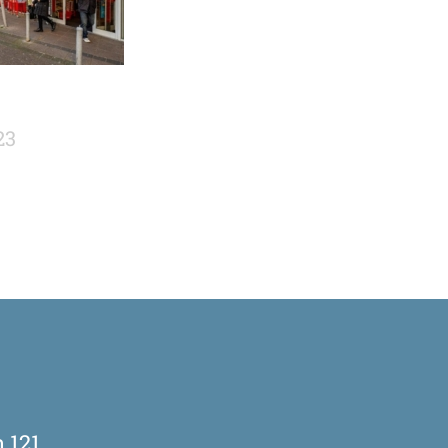
23
 121