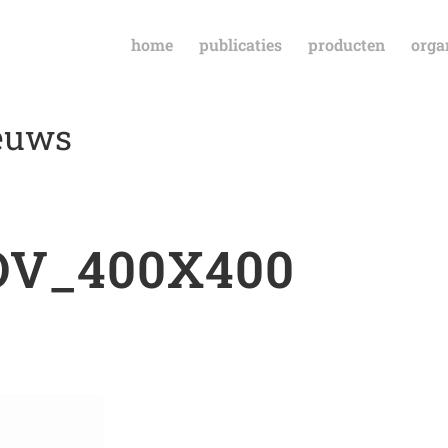
home
publicaties
producten
orga
ieuws
OV_400X400