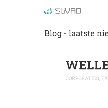
Blog - laatste n
WELL
CORPORATIES
,
EI