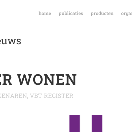
home
publicaties
producten
orga
ieuws
ER WONEN
GENAREN
,
VBT-REGISTER