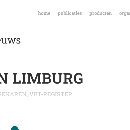
home
publicaties
producten
orga
ieuws
N LIMBURG
GENAREN
,
VBT-REGISTER