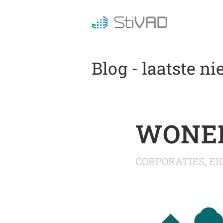
Blog - laatste n
WONE
CORPORATIES
,
EI