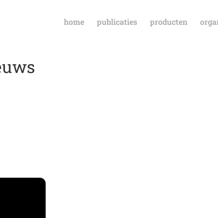
home
publicaties
producten
orga
ieuws