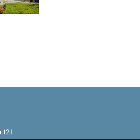
0
 121