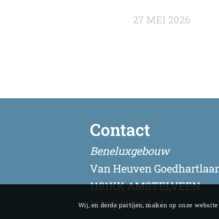
27 MEI 2026
Contact
Beneluxgebouw
Van Heuven Goedhartlaan
1181KK AMSTELVEEN
info@stivad.nl
Wij, en derde partijen, maken op onze websit