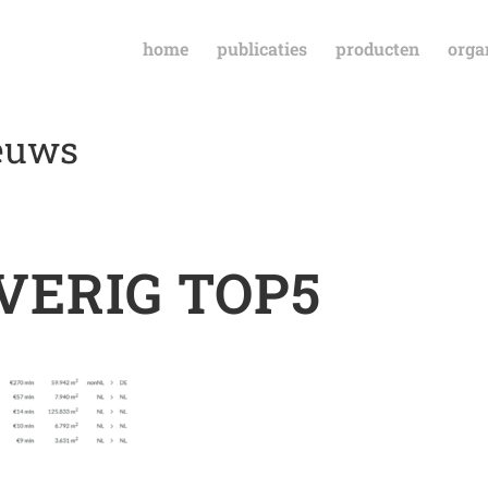
home
publicaties
producten
orga
ieuws
OVERIG TOP5