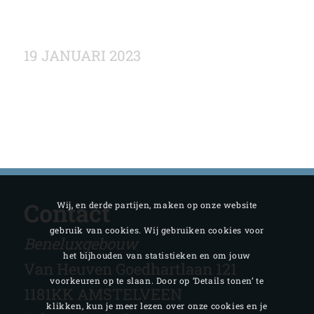
19 JANUARI 2023
Contact
Wij, en derde partijen, maken op onze website
gebruik van cookies. Wij gebruiken cookies voor
Beneluxgebouw
het bijhouden van statistieken en om jouw
Van Heuven Goedhartlaan 121
voorkeuren op te slaan. Door op ‘Details tonen’ te
1181KK AMSTELVEEN
klikken, kun je meer lezen over onze cookies en je