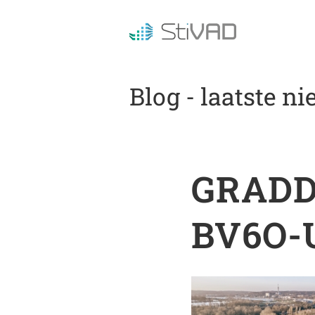
Blog - laatste n
GRADD
BV6O-