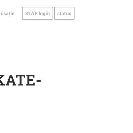
nisatie
STAP login
status
KATE-