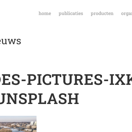
home
publicaties
producten
orga
ieuws
ES-PICTURES-IX
UNSPLASH