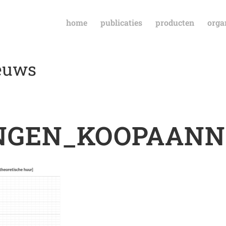
home
publicaties
producten
orga
ieuws
NGEN_KOOPAANN