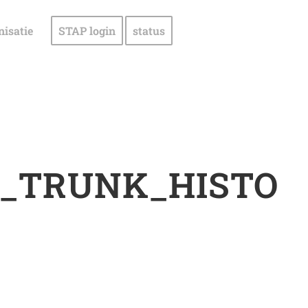
nisatie
STAP login
status
_TRUNK_HISTO