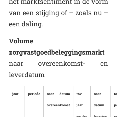
het marktsentiment in de vorm
van een stijging of – zoals nu –
een daling.
Volume
zorgvastgoedbeleggingsmarkt
naar overeenkomst- en
leverdatum
jaar
periode
naar datum
tov
naar
t
overeenkomst
jaar
datum
ja
eerder
levering
e