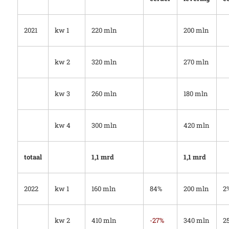
2021
kw 1
220 mln
200 mln
kw 2
320 mln
270 mln
kw 3
260 mln
180 mln
kw 4
300 mln
420 mln
totaal
1,1 mrd
1,1 mrd
2022
kw 1
160 mln
84%
200 mln
2
kw 2
410 mln
-27%
340 mln
2