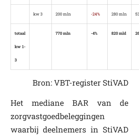
kw 3
200 mln
-24%
280 mln
5
totaal
770 mln
-4%
820 mld
2
kw 1-
3
Bron: VBT-register StiVAD
Het mediane BAR van de
zorgvastgoedbeleggingen
waarbij deelnemers in StiVAD