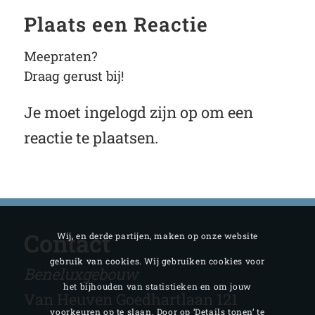
Plaats een Reactie
Meepraten?
Draag gerust bij!
Je moet
ingelogd zijn op
om een
reactie te plaatsen.
Contact
Wij, en derde partijen, maken op onze website
gebruik van cookies. Wij gebruiken cookies voor
Beneluxgebouw
het bijhouden van statistieken en om jouw
Van Heuven Goedhartlaan 121
voorkeuren op te slaan. Door op ‘Details tonen’ te