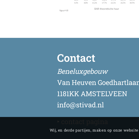
Contact
Beneluxgebouw
Van Heuven Goedhartlaan
1181KK AMSTELVEEN
info@stivad.nl
‣
contact pagina
Wij, en derde partijen, maken op onze websit