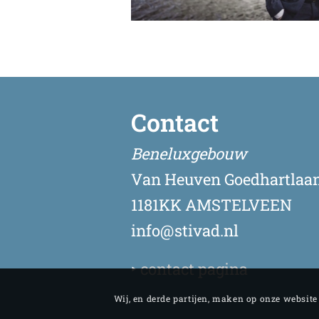
Contact
Beneluxgebouw
Van Heuven Goedhartlaan
1181KK AMSTELVEEN
info@stivad.nl
‣
contact pagina
Wij, en derde partijen, maken op onze websit