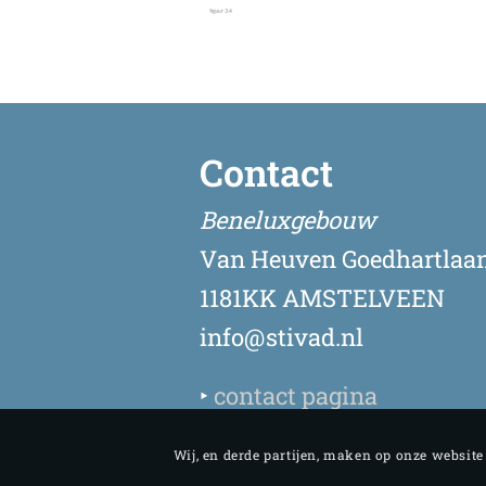
Contact
Beneluxgebouw
Van Heuven Goedhartlaan
1181KK AMSTELVEEN
info@stivad.nl
‣
contact pagina
Wij, en derde partijen, maken op onze websit