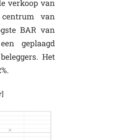
de verkoop van
 centrum van
ogste BAR van
een geplaagd
beleggers. Het
2%.