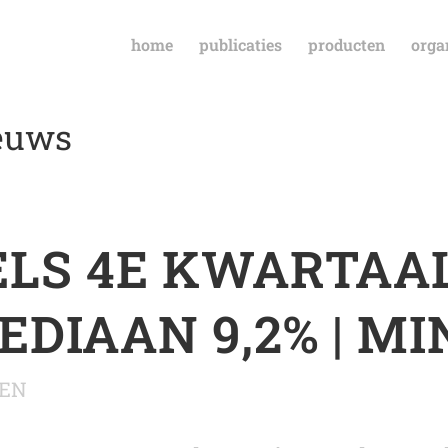
home
publicaties
producten
orga
ieuws
LS 4E KWARTAAL 
DIAAN 9,2% | MIN
EN