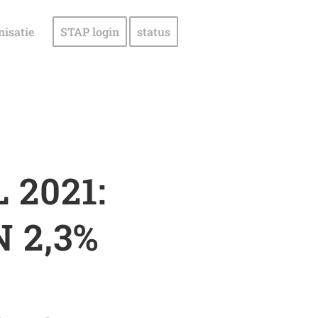
nisatie
STAP login
status
2021:
 2,3%