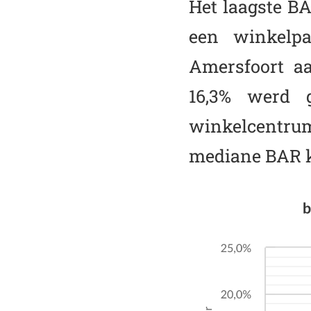
Het laagste B
een winkelp
Amersfoort a
16,3% werd 
winkelcentrum
mediane BAR kw