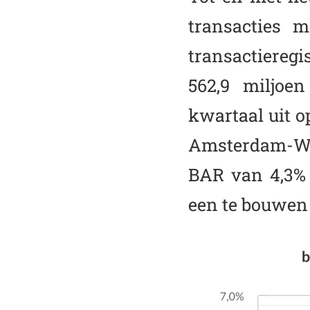
transacties 
transactiereg
562,9 miljo
kwartaal uit 
Amsterdam-Wes
BAR van 4,3% 
een te bouwen