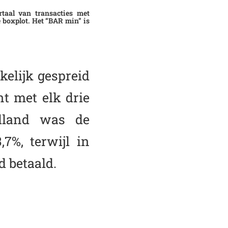
rtaal van transacties met
 boxplot. Het “BAR min” is
kelijk gespreid
t met elk drie
olland was de
7%, terwijl in
 betaald.