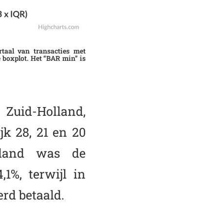
rtaal van transacties met
 boxplot. Het “BAR min” is
 Zuid-Holland,
k 28, 21 en 20
olland was de
1%, terwijl in
rd betaald.