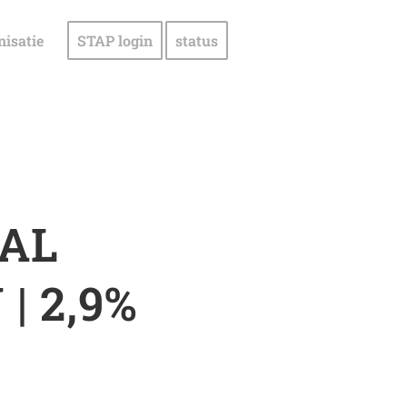
nisatie
STAP login
status
AL
| 2,9%