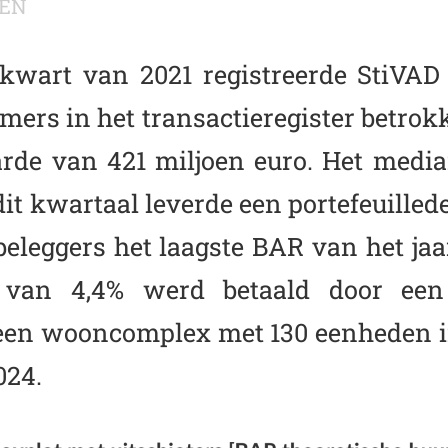
EN
 kwart van 2021 registreerde StiVAD
mers in het transactieregister betro
arde van 421 miljoen euro. Het me
 dit kwartaal leverde een portefeuille
 beleggers het laagste BAR van het jaa
van 4,4% werd betaald door een i
 een wooncomplex met 130 eenheden 
024.