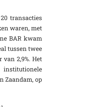
 20 transacties
kken waren, met
diane BAR kwam
deal tussen twee
r van 2,9%. Het
nstitutionele
in Zaandam, op