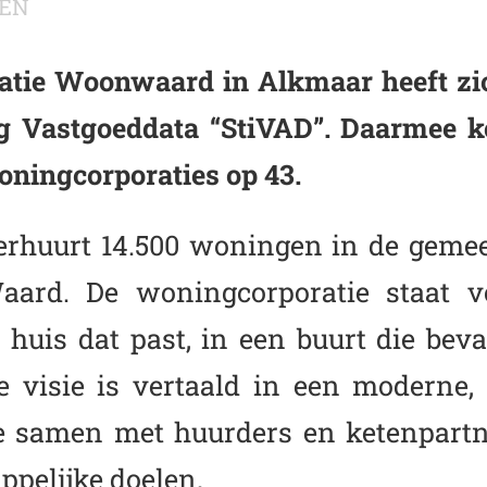
EN
tie Woonwaard in Alkmaar heeft zi
ing Vastgoeddata “StiVAD”. Daarmee k
oningcorporaties op 43.
rhuurt 14.500 woningen in de geme
aard. De woningcorporatie staat vo
huis dat past, in een buurt die beva
e visie is vertaald in een moderne, 
ie samen met huurders en ketenpart
pelijke doelen.