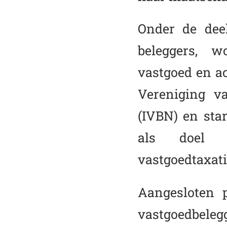
Onder de dee
beleggers, w
vastgoed en ac
Vereniging va
(IVBN) en sta
als doel b
vastgoedtaxati
Aangesloten p
vastgoedbeleg