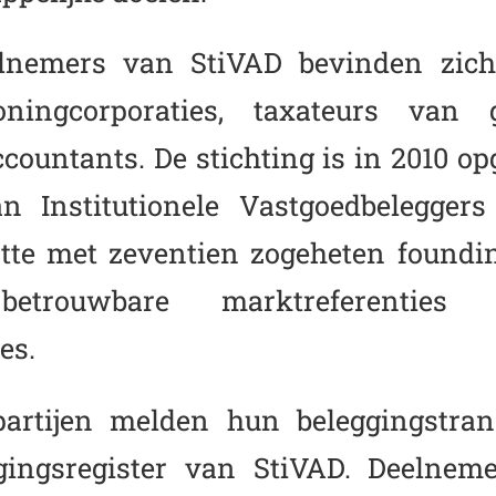
lnemers van StiVAD bevinden zich i
oningcorporaties, taxateurs van g
countants. De stichting is in 2010 op
n Institutionele Vastgoedbelegger
rtte met zeventien zogeheten foundin
etrouwbare marktreferenties 
es.
artijen melden hun beleggingstran
gingsregister van StiVAD. Deelnem