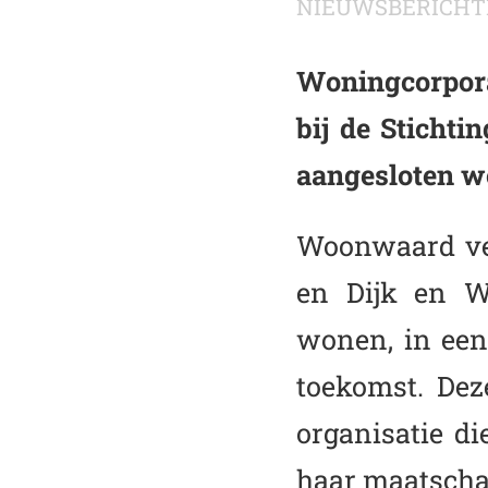
NIEUWSBERICHT
Woningcorpora
bij de Sticht
aangesloten w
Woonwaard ve
en Dijk en W
wonen, in een 
toekomst. Dez
organisatie d
haar maatschap