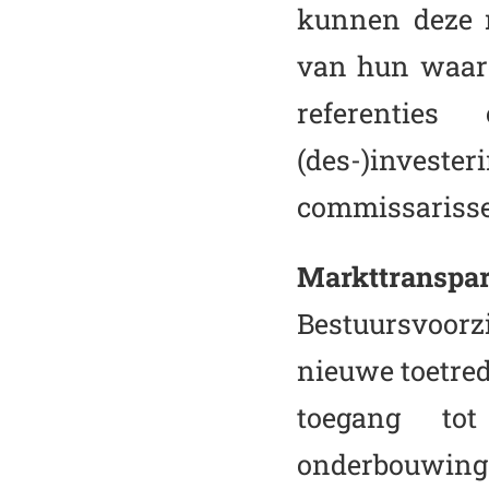
kunnen deze 
van hun waar
referentie
(des-)invest
commissariss
Markttranspar
Bestuursvoorz
nieuwe toetred
toegang tot
onderbouwing 