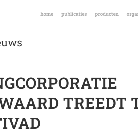
home
publicaties
producten
orga
ieuws
GCORPORATIE
AARD TREEDT 
TIVAD