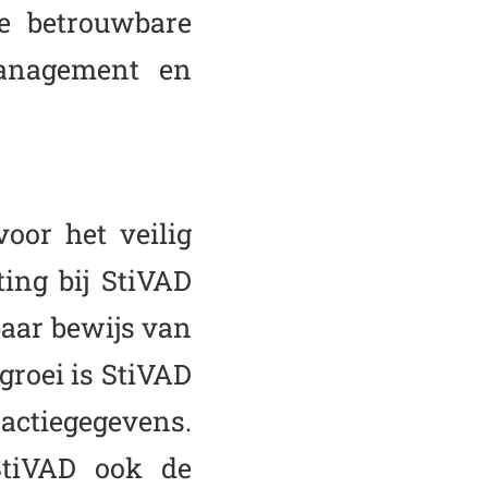
de betrouwbare
anagement en
voor het veilig
ing bij StiVAD
baar bewijs van
groei is StiVAD
actiegegevens.
StiVAD ook de