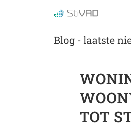
Blog - laatste n
WONIN
WOONW
TOT S