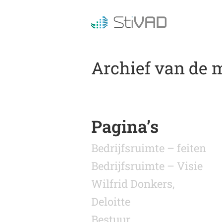
Archief van de m
Pagina’s
Bedrijfsruimte – feiten
Bedrijfsruimte – Visie
Wilfrid Donkers,
Deloitte
Bestuur