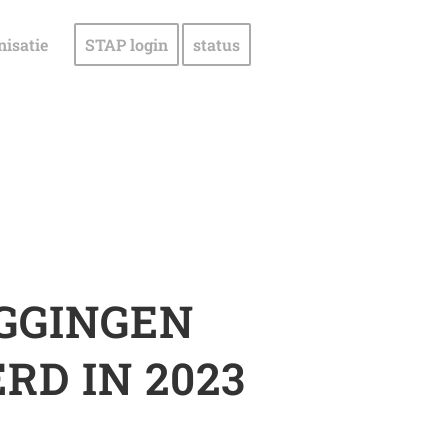
nisatie
STAP login
status
GGINGEN
RD IN 2023