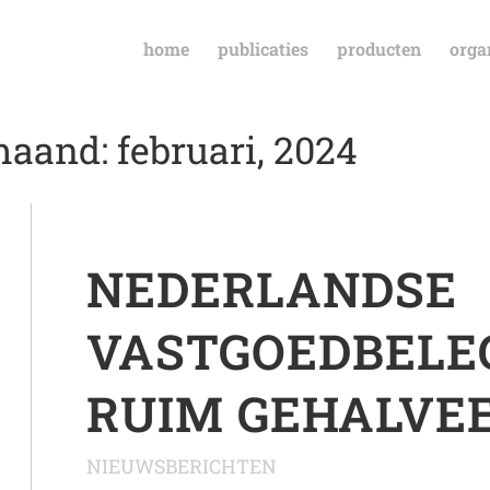
home
publicaties
producten
orga
aand: februari, 2024
NEDERLANDSE
VASTGOEDBELE
RUIM GEHALVEE
NIEUWSBERICHTEN