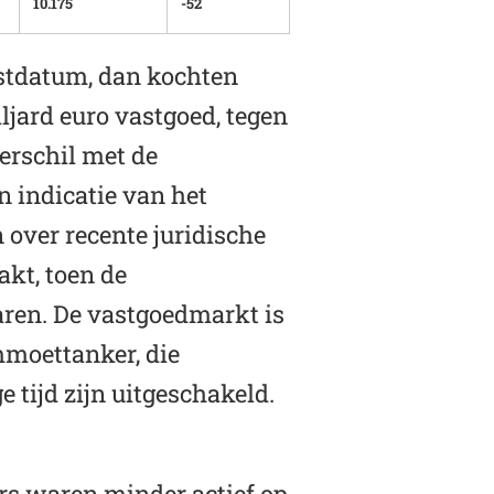
10.175
-52
stdatum, dan kochten
iljard euro vastgoed, tegen
verschil met de
n indicatie van het
 over recente juridische
kt, toen de
ren. De vastgoedmarkt is
moettanker, die
e tijd zijn uitgeschakeld.
rs waren minder actief op