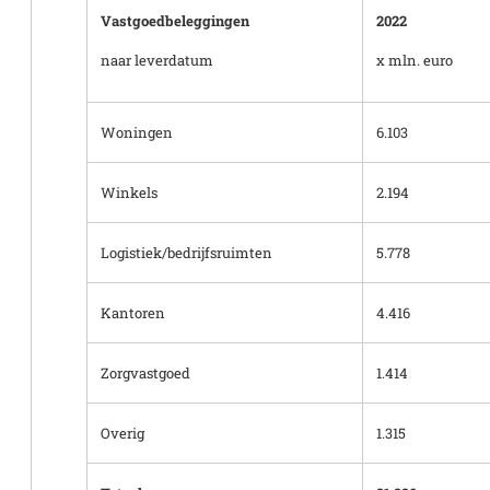
Vastgoedbeleggingen
2022
naar leverdatum
x mln. euro
t
Woningen
6.103
Winkels
2.194
Logistiek/bedrijfsruimten
5.778
Kantoren
4.416
Zorgvastgoed
1.414
Overig
1.315