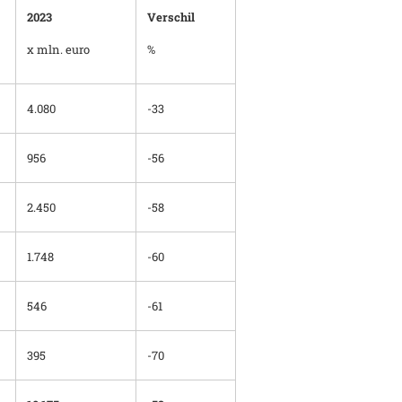
2023
Verschil
x mln. euro
%
4.080
-33
956
-56
2.450
-58
1.748
-60
546
-61
395
-70