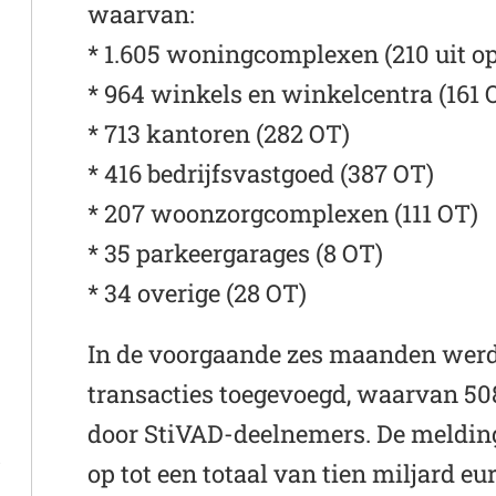
waarvan:
* 1.605 woningcomplexen (210 uit op
* 964 winkels en winkelcentra (161 
* 713 kantoren (282 OT)
* 416 bedrijfsvastgoed (387 OT)
* 207 woonzorgcomplexen (111 OT)
* 35 parkeergarages (8 OT)
* 34 overige (28 OT)
In de voorgaande zes maanden wer
transacties toegevoegd, waarvan 508
door StiVAD-deelnemers. De meldinge
t
op tot een totaal van tien miljard eu