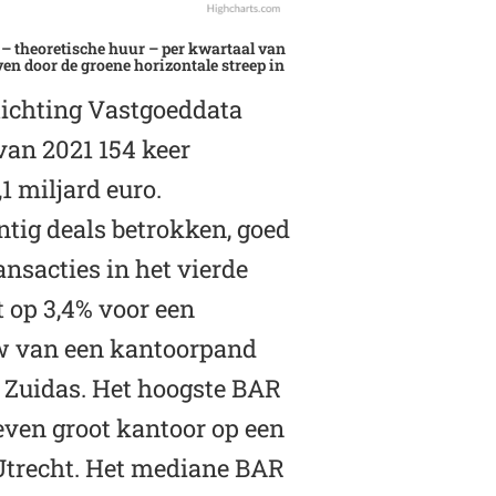
R – theoretische huur – per kwartaal van
n door de groene horizontale streep in
tichting Vastgoeddata
 van 2021 154 keer
1 miljard euro.
tig deals betrokken, goed
ransacties in het vierde
 op 3,4% voor een
w van een kantoorpand
Zuidas. Het hoogste BAR
 even groot kantoor op een
Utrecht. Het mediane BAR