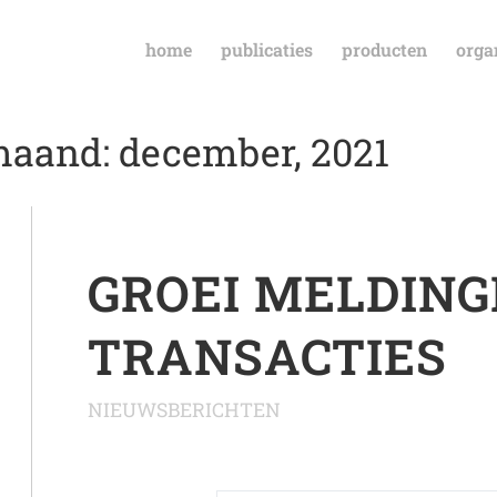
home
publicaties
producten
orga
maand: december, 2021
GROEI MELDIN
TRANSACTIES
NIEUWSBERICHTEN